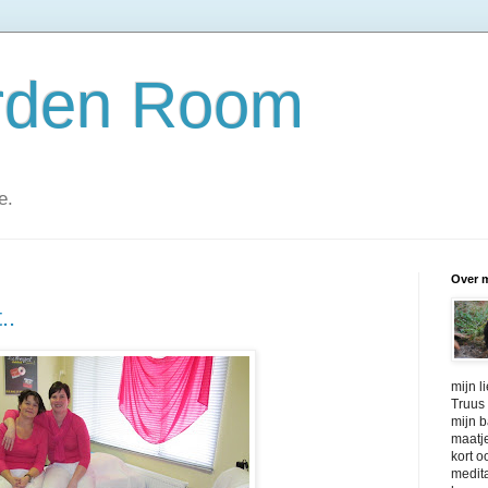
rden Room
e.
Over m
..
mijn l
Truus 
mijn 
maatje
kort o
medita