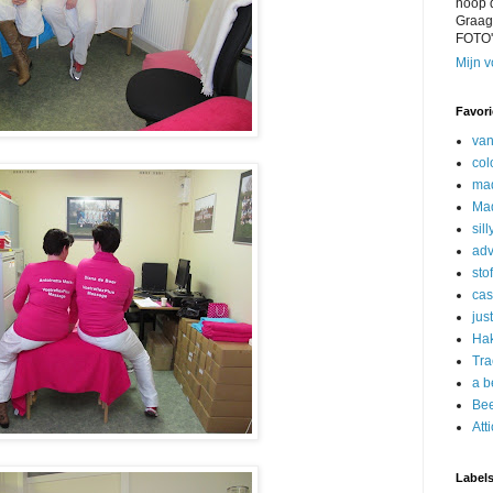
hoop 
Graag 
FOTO
Mijn v
Favori
van
col
ma
Mad
sil
adv
sto
cas
jus
Ha
Tra
a b
Bee
Att
Label