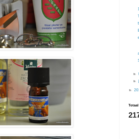
►
►
►
20
Totaal
21