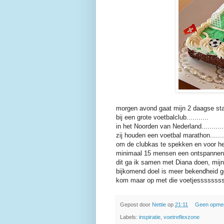
morgen avond gaat mijn 2 daagse stage v
bij een grote voetbalclub...........
in het Noorden van Nederland............
zij houden een voetbal marathon........
om de clubkas te spekken en voor he
minimaal 15 mensen een ontspannende 
dit ga ik samen met Diana doen, mijn k
bijkomend doel is meer bekendheid gev
kom maar op met die voetjesssssssss
Gepost door
Nettie
op
21:11
Geen opme
Labels:
inspiratie
,
voetreflexzone