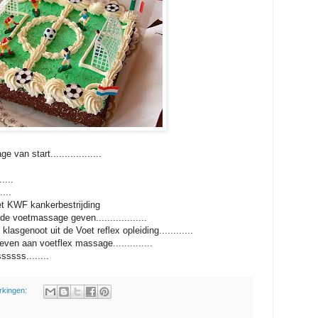
an start..................
....
...
t KWF kankerbestrijding
voetmassage geven..................
lasgenoot uit de Voet reflex opleiding............
en aan voetflex massage..............
ssss........
rkingen: