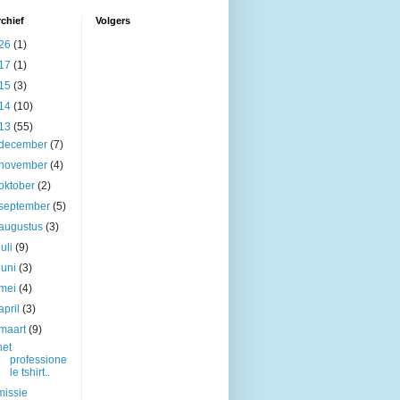
chief
Volgers
26
(1)
17
(1)
15
(3)
14
(10)
13
(55)
december
(7)
november
(4)
oktober
(2)
september
(5)
augustus
(3)
juli
(9)
juni
(3)
mei
(4)
april
(3)
maart
(9)
het
professione
le tshirt..
missie