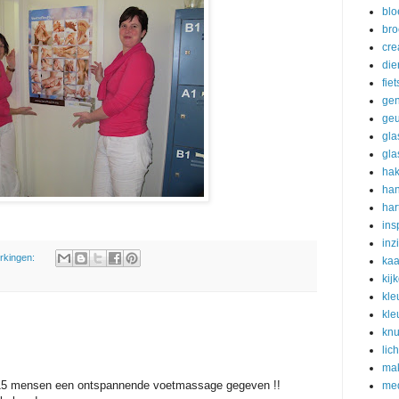
bl
bro
cre
die
fie
gen
ge
gla
gla
ha
ha
har
ins
inz
rkingen:
kaa
kij
kle
kle
knu
lich
ma
 15 mensen een ontspannende voetmassage gegeven !!
med