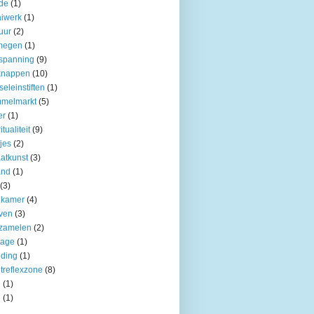
de
(1)
iwerk
(1)
uur
(2)
jmegen
(1)
spanning
(9)
knappen
(10)
seleinstiften
(1)
mmelmarkt
(5)
er
(1)
itualiteit
(9)
fjes
(2)
aatkunst
(3)
and
(1)
(3)
nkamer
(4)
ven
(3)
rzamelen
(2)
tage
(1)
ding
(1)
treflexzone
(8)
e
(1)
n
(1)