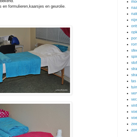
nbekend.
mo
 en formulieren,kaarsjes en geurolie.
naa
nat
ni
ont
op
por
ro
sfe
spir
sto
str
str
tas
tui
ver
ve
vin
voe
voe
ze
zo