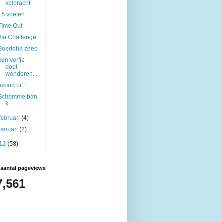
volbracht!
15 voeten
Time Out
the Challenge
Boeddha zeep
een verfje
doet
wonderen...
avond uit !
Schommelban
k
februari
(4)
januari
(2)
12
(58)
 aantal pageviews
7,561