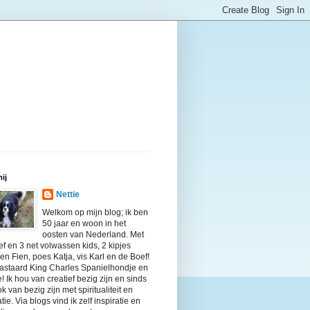
ij
Nettie
Welkom op mijn blog; ik ben
50 jaar en woon in het
oosten van Nederland. Met
ief en 3 net volwassen kids, 2 kipjes
en Fien, poes Katja, vis Karl en de Boef!
bastaard King Charles Spanielhondje en
! Ik hou van creatief bezig zijn en sinds
ok van bezig zijn met spiritualiteit en
tie. Via blogs vind ik zelf inspiratie en