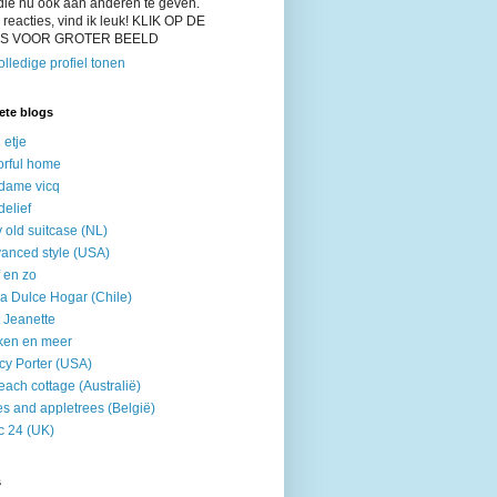
die nu ook aan anderen te geven.
reacties, vind ik leuk! KLIK OP DE
'S VOOR GROTER BEELD
olledige profiel tonen
ete blogs
 etje
orful home
dame vicq
elief
ly old suitcase (NL)
anced style (USA)
f en zo
a Dulce Hogar (Chile)
t Jeanette
ken en meer
cy Porter (USA)
each cottage (Australië)
s and appletrees (België)
ic 24 (UK)
s