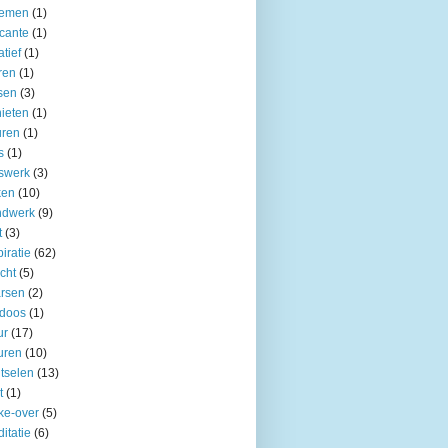
oemen
(1)
cante
(1)
atief
(1)
ren
(1)
tsen
(3)
ieten
(1)
uren
(1)
s
(1)
swerk
(3)
ken
(10)
ndwerk
(9)
t
(3)
piratie
(62)
icht
(5)
rsen
(2)
kdoos
(1)
ur
(17)
uren
(10)
tselen
(13)
t
(1)
ke-over
(5)
itatie
(6)