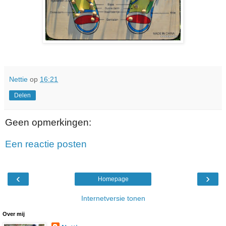
Nettie
op
16:21
Delen
Geen opmerkingen:
Een reactie posten
‹
›
Homepage
Internetversie tonen
Over mij